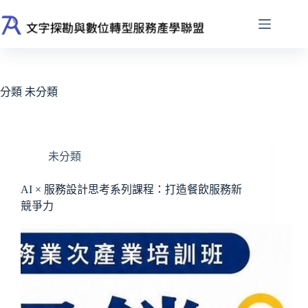
跳
至
主
要
內
容
分類
未分類
未分類
AI × 服務設計思考系列課程：打造餐飲服務新
競爭力