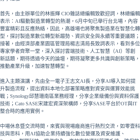
首先，由主辦單位的林振輝 CIO雜誌總編輯致歡迎詞，林總編輯
表示：AI驅動製造業轉型的熱潮，6月中旬已舉行台北場，內容
豐富精彩且反應熱絡，因此，高雄場也將聚焦製造業在智慧化轉
型，探討製造業數位轉型新趨勢、資訊安全與永續等重要議題；
接著，由經濟部產業園區管理局楊志清局長致詞表示，看到多位
專家學者齊聚一堂，深入探討雲端技術、人工智慧（AI）等創
新話題，期待透過今天的論壇，期待凝聚更多共識與創新策略，
推動產業升級，加速智慧轉型。
進入主題演講，先由全一電子王志文AI長，分享AI導入如何提
升製造流程，提出資料本地化部署策略應對資安與運算效能挑
戰；Synology邱慧珊南區業務經理，分享企業級備份與資料保護
技術；Cato SASE宋建宏資深架構師，分享SASE平台於OT與IT
整合時的應用實例。
中場休息暨交流時間，來賓與現場廠商進行熱烈交流，如零壹科
技與思科，用AI協助企業持續強化數位營運及資安維護、