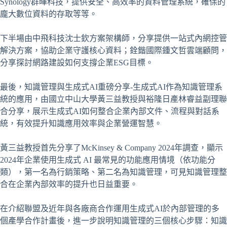
Synology群暉科技，提供安全、高效率的資料管理系統，確保的
龐大數位資料的存取等等。
下半場由中飛科技沈士欽方案架構師，分享提供一站式內網控管
解決方案，協助企業守護核心資料；銓鍇國際鍾文哲雲端顧問，
分享探討網路建設如何支撐企業ESG目標。
最後，知識管理與生成式AI重磅分享-生成式AI作為知識管理系
統的應用，由國立中山大學黃三益教授與裕隆日產林睿益副理聯
合分享，展示生成式AI如何整合企業內部文件、流程與對話系
統，有效提升知識應用效率與企業營運智慧。
黃三益教授首先分享了McKinsey & Company 2024年調查，顯示
2024年企業使用生成式 AI 最常見的功能應用情境（依功能分
類），第一名為行銷策略、第二名為知識管理，可見知識管理整
合在企業內部效率的提升也日益重要。
在介紹聯盟及近年與各廠商合作運用生成式AI於內部管理的多
個產學合作計畫後，進一步說明知識管理的三個核心步驟：知識