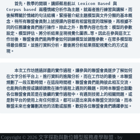
首先，教學的開頭，講師蔡易航以 Lexicon Based 與 
Corpus based 兩種情緒分析作為主題，就兩者進行練習與講解，而
後解釋關於情緒的句法結構，緊接著介紹主題模型與文件分類的基本概
念，待所有聯盟會員對上述授課內容都有相當程度的理解後，再根據不
同的任務讓會員們進行操作。除此之外，教學內容也包含：模型的參數
設定、模型評估、將分析結果呈現視覺化圖表…等。因此在參與這次工
作坊後，聯盟會員們能夠學會如何訓練模型並調整參數，在眾多模型取
得最佳模型，並進行資料分析，最後將分析結果搭配視覺化的方式呈
現。
本次工作坊透過詳盡的實作過程，讓參與的聯盟會員逐步了解如何
在文字分析平台上，進行資料的進階分析，而在工作坊的最後，本聯盟
規劃了一段互動時間，在這段時間裡，聯盟會員們能夠彼此相互交流，
也能夠向教授或講師請教在操作過程上遇到的難題。同時本聯盟也鼓勵
各位聯盟會員若是在後續的實作過程中，有遇到技術上的相關問題，或
是對平台的使用上有任何想法，都可以提出來與本聯盟交流討論，而本
聯盟未來也會籌劃其他的活動或服務，歡迎各位聯盟會員們踴躍參加。
Copyright © 2026 文字探勘與數位轉型服務產學聯盟 - by